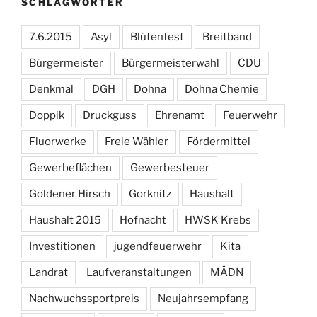
SCHLAGWÖRTER
7.6.2015
Asyl
Blütenfest
Breitband
Bürgermeister
Bürgermeisterwahl
CDU
Denkmal
DGH
Dohna
Dohna Chemie
Doppik
Druckguss
Ehrenamt
Feuerwehr
Fluorwerke
Freie Wähler
Fördermittel
Gewerbeflächen
Gewerbesteuer
Goldener Hirsch
Gorknitz
Haushalt
Haushalt 2015
Hofnacht
HWSK Krebs
Investitionen
jugendfeuerwehr
Kita
Landrat
Laufveranstaltungen
MÄDN
Nachwuchssportpreis
Neujahrsempfang