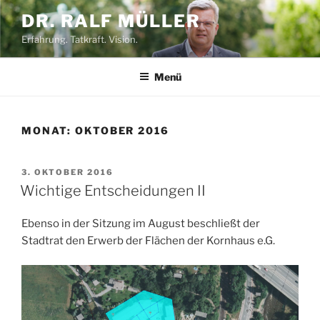
Zum
DR. RALF MÜLLER
Inhalt
Erfahrung. Tatkraft. Vision.
springen
Menü
MONAT:
OKTOBER 2016
VERÖFFENTLICHT
3. OKTOBER 2016
AM
Wichtige Entscheidungen II
Ebenso in der Sitzung im August beschließt der
Stadtrat den Erwerb der Flächen der Kornhaus e.G.