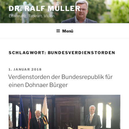
Zum
DR. RALF MÜLLER
Inhalt
Erfahrung. Tatkraft. Vision.
springen
Menü
SCHLAGWORT:
BUNDESVERDIENSTORDEN
VERÖFFENTLICHT
1. JANUAR 2018
AM
Verdienstorden der Bundesrepublik für
einen Dohnaer Bürger