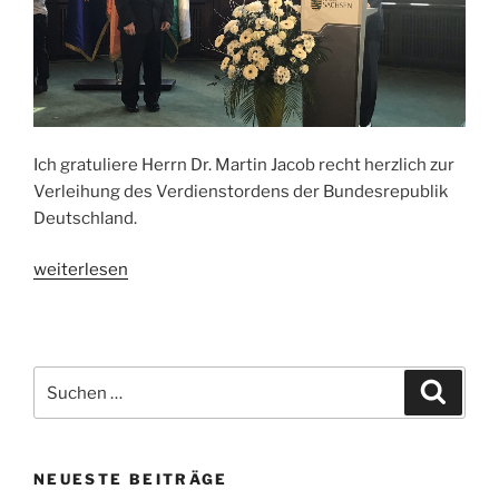
Ich gratuliere Herrn Dr. Martin Jacob recht herzlich zur
Verleihung des Verdienstordens der Bundesrepublik
Deutschland.
„Verdienstorden
weiterlesen
der
Bundesrepublik
für
einen
Suche
Suche
Dohnaer
nach:
Bürger“
NEUESTE BEITRÄGE