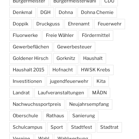
Bürgermeister
Bürgermeisterwahl
CDU
Denkmal
DGH
Dohna
Dohna Chemie
Doppik
Druckguss
Ehrenamt
Feuerwehr
Fluorwerke
Freie Wähler
Fördermittel
Gewerbeflächen
Gewerbesteuer
Goldener Hirsch
Gorknitz
Haushalt
Haushalt 2015
Hofnacht
HWSK Krebs
Investitionen
jugendfeuerwehr
Kita
Landrat
Laufveranstaltungen
MÄDN
Nachwuchssportpreis
Neujahrsempfang
Oberschule
Rathaus
Sanierung
Schulcampus
Sport
Stadtfest
Stadtrat
Vereine
Wahl
Wahlwerbung