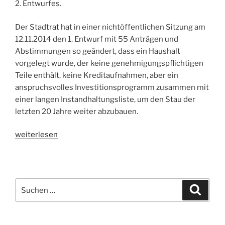
2. Entwurfes.
Der Stadtrat hat in einer nichtöffentlichen Sitzung am
12.11.2014 den 1. Entwurf mit 55 Anträgen und
Abstimmungen so geändert, dass ein Haushalt
vorgelegt wurde, der keine genehmigungspflichtigen
Teile enthält, keine Kreditaufnahmen, aber ein
anspruchsvolles Investitionsprogramm zusammen mit
einer langen Instandhaltungsliste, um den Stau der
letzten 20 Jahre weiter abzubauen.
„kein
weiterlesen
Haushalt
für
2015?“
Suche
Suche
nach: