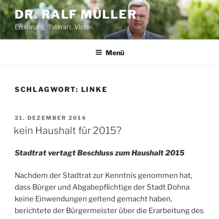
Zum
DR. RALF MÜLLER
Inhalt
Erfahrung. Tatkraft. Vision.
springen
Menü
SCHLAGWORT:
LINKE
VERÖFFENTLICHT
21. DEZEMBER 2014
AM
kein Haushalt für 2015?
Stadtrat vertagt Beschluss zum Haushalt 2015
Nachdem der Stadtrat zur Kenntnis genommen hat,
dass Bürger und Abgabepflichtige der Stadt Dohna
keine Einwendungen geltend gemacht haben,
berichtete der Bürgermeister über die Erarbeitung des