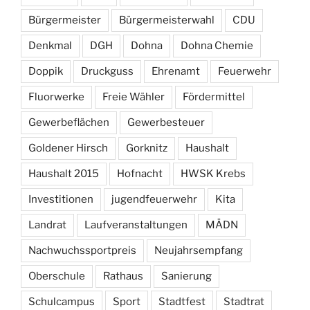
Bürgermeister
Bürgermeisterwahl
CDU
Denkmal
DGH
Dohna
Dohna Chemie
Doppik
Druckguss
Ehrenamt
Feuerwehr
Fluorwerke
Freie Wähler
Fördermittel
Gewerbeflächen
Gewerbesteuer
Goldener Hirsch
Gorknitz
Haushalt
Haushalt 2015
Hofnacht
HWSK Krebs
Investitionen
jugendfeuerwehr
Kita
Landrat
Laufveranstaltungen
MÄDN
Nachwuchssportpreis
Neujahrsempfang
Oberschule
Rathaus
Sanierung
Schulcampus
Sport
Stadtfest
Stadtrat