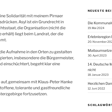
NEUESTE BE
ine Solidarität mit meinem Pirnaer
drücken. Asyl ist ein Grundrecht in
Die Kommunalw
sstaat, die Organisation (nicht die
19. Mai 2024
erhält) liegt beim Landrat, der die
Erlebnisregion
mmt.
20. November 20
Maibaumsetzen
t, die Aufnahme in den Orten zu gestalten
30. April 2023
gierten, insbesondere die Bürgermeister,
nd einschüchtert, begeht klar eine
14. Deutsche M
nicht
18. Januar 2023
le auf, gemeinsam mit Klaus-Peter Hanke
Herzlichen Dan
toffene, tolerante und gastfreundliche
12. Juni 2022
terzgebirge fortzusetzen.
SCHLAGWÖR