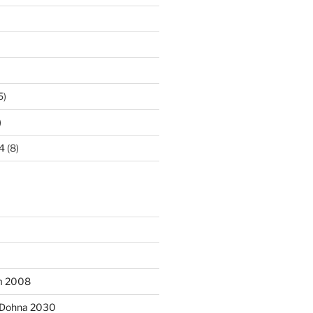
5)
)
4
(8)
m 2008
– Dohna 2030