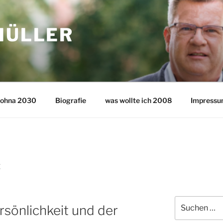
MÜLLER
 Dohna 2030
Biografie
was wollte ich 2008
Impressu
Z
Suche
rsönlichkeit und der
nach: