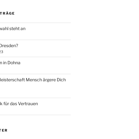
ITRÄGE
ahl steht an
 Dresden?
23
 in Dohna
eisterschaft Mensch ärgere Dich
k für das Vertrauen
TER