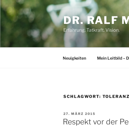
Zum
Inhalt
DR. RALF 
springen
Erfahrung. Tatkraft. Vision.
Neuigkeiten
Mein Leitbild –
SCHLAGWORT:
TOLERAN
VERÖFFENTLICHT
27. MÄRZ 2015
AM
Respekt vor der Pe