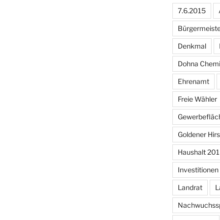
7.6.2015
Bürgermeiste
Denkmal
Dohna Chem
Ehrenamt
Freie Wähler
Gewerbefläc
Goldener Hir
Haushalt 20
Investitionen
Landrat
L
Nachwuchssp