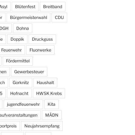
Asyl
Blütenfest
Breitband
r
Bürgermeisterwahl
CDU
DGH
Dohna
ie
Doppik
Druckguss
Feuerwehr
Fluorwerke
Fördermittel
hen
Gewerbesteuer
sch
Gorknitz
Haushalt
15
Hofnacht
HWSK Krebs
jugendfeuerwehr
Kita
aufveranstaltungen
MÄDN
ortpreis
Neujahrsempfang