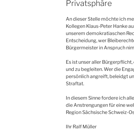
Privatsphäre
An dieser Stelle möchte ich me
Kollegen Klaus-Peter Hanke aus
unserem demokratiaschen Recht
Entscheidung, wer Bleiberechte 
Bürgermeister in Anspruch ni
Es ist unser aller Bürgerpflich
und zu begleiten. Wer die Enga
persönlich angreift, beleidgt u
Straftat.
In diesem Sinne fordere ich al
die Anstrengungen für eine wel
Region Sächsische Schweiz-Os
Ihr Ralf Müller