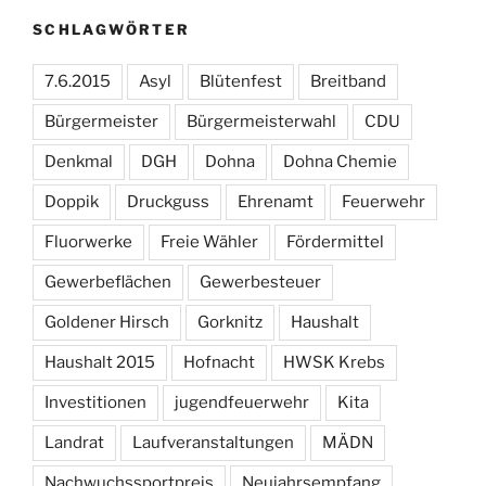
SCHLAGWÖRTER
7.6.2015
Asyl
Blütenfest
Breitband
Bürgermeister
Bürgermeisterwahl
CDU
Denkmal
DGH
Dohna
Dohna Chemie
Doppik
Druckguss
Ehrenamt
Feuerwehr
Fluorwerke
Freie Wähler
Fördermittel
Gewerbeflächen
Gewerbesteuer
Goldener Hirsch
Gorknitz
Haushalt
Haushalt 2015
Hofnacht
HWSK Krebs
Investitionen
jugendfeuerwehr
Kita
Landrat
Laufveranstaltungen
MÄDN
Nachwuchssportpreis
Neujahrsempfang