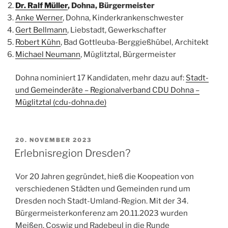
Dr. Ralf Müller
, Dohna, Bürgermeister
Anke Werner
, Dohna, Kinderkrankenschwester
Gert Bellmann
, Liebstadt, Gewerkschafter
Robert Kühn
, Bad Gottleuba-Berggießhübel, Architekt
Michael Neumann
, Müglitztal, Bürgermeister
Dohna nominiert 17 Kandidaten, mehr dazu auf:
Stadt-
und Gemeinderäte – Regionalverband CDU Dohna –
Müglitztal (cdu-dohna.de)
VERÖFFENTLICHT
20. NOVEMBER 2023
AM
Erlebnisregion Dresden?
Vor 20 Jahren gegründet, hieß die Koopeation von
verschiedenen Städten und Gemeinden rund um
Dresden noch Stadt-Umland-Region. Mit der 34.
Bürgermeisterkonferenz am 20.11.2023 wurden
Meißen, Coswig und Radebeul in die Runde