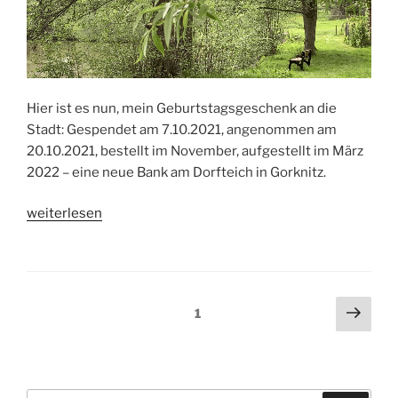
Hier ist es nun, mein Geburtstagsgeschenk an die
Stadt: Gespendet am 7.10.2021, angenommen am
20.10.2021, bestellt im November, aufgestellt im März
2022 – eine neue Bank am Dorfteich in Gorknitz.
„Eine
weiterlesen
Bank
für
Dohna“
Beitragsnavigation
Näch
Seite
1
Seit