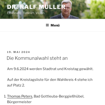
Zum
DR. RALF MÜLLER
Inhalt
Erfahrung. Tatkraft. Vision.
springen
Menü
VERÖFFENTLICHT
19. MAI 2024
AM
Die Kommunalwahl steht an
Am 9.6.2024 werden Stadtrat und Kreistag gewählt.
Auf der Kreistagsliste für den Wahlkreis 4 stehe ich
auf Platz 2.
Thomas Peters
, Bad Gottleuba-Berggießhübel,
Bürgermeister