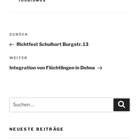
TOURISMUS
Beitrags-
Vorheriger
ZURÜCK
Navigation
Beitrag
Richtfest Schulhort Burgstr. 13
Nächster
WEITER
Beitrag
Integration von Flüchtlingen in Dohna
Suche
Suche
nach:
NEUESTE BEITRÄGE