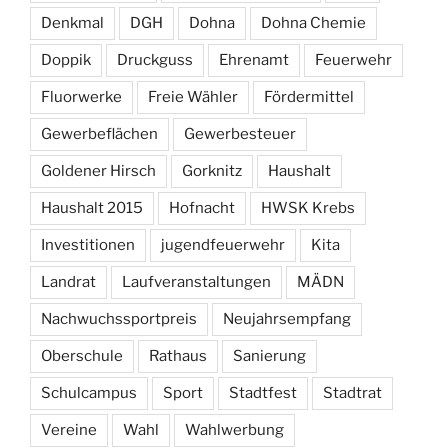
Denkmal
DGH
Dohna
Dohna Chemie
Doppik
Druckguss
Ehrenamt
Feuerwehr
Fluorwerke
Freie Wähler
Fördermittel
Gewerbeflächen
Gewerbesteuer
Goldener Hirsch
Gorknitz
Haushalt
Haushalt 2015
Hofnacht
HWSK Krebs
Investitionen
jugendfeuerwehr
Kita
Landrat
Laufveranstaltungen
MÄDN
Nachwuchssportpreis
Neujahrsempfang
Oberschule
Rathaus
Sanierung
Schulcampus
Sport
Stadtfest
Stadtrat
Vereine
Wahl
Wahlwerbung